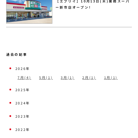
【エブリイ】10月13日(木)業務スーパ
ー新市店オープン!
過去の記事
2026年
7月(4)
5月(1)
3月(1)
2月(1)
1月(1)
2025年
2024年
2023年
2022年