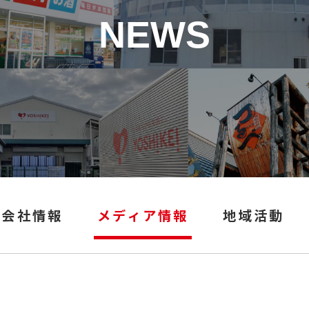
NEWS
会社情報
メディア情報
地域活動