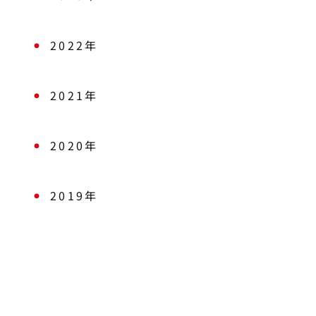
2022年
2021年
2020年
2019年