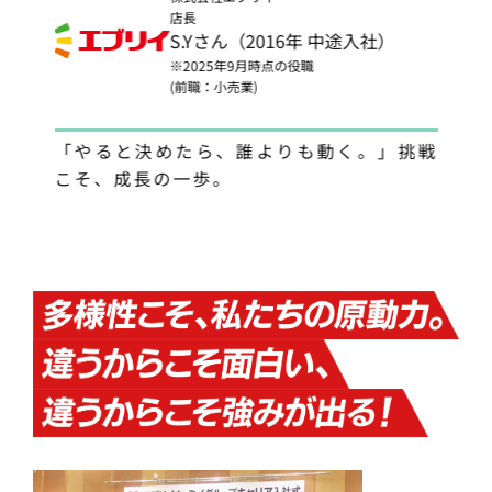
店長
S.Yさん（2016年 中途入社）
※2025年9月時点の役職
(前職：小売業)
ブモ
「やると決めたら、誰よりも動く。」挑戦
野
こそ、成長の一歩。
に