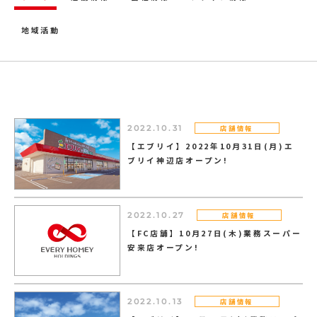
地域活動
店舗情報
2022.10.31
【エブリイ】2022年10月31日(月)エ
ブリイ神辺店オープン!
店舗情報
2022.10.27
【FC店舗】10月27日(木)業務スーパー
安来店オープン!
店舗情報
2022.10.13