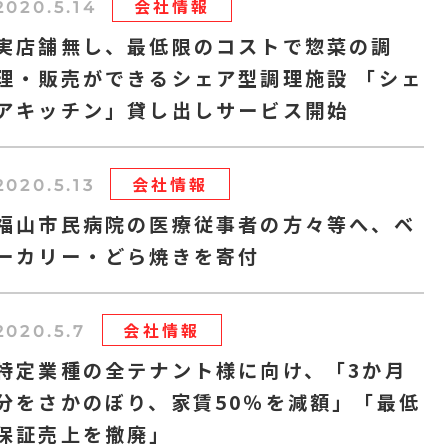
会社情報
2020.5.14
実店舗無し、最低限のコストで惣菜の調
理・販売ができるシェア型調理施設 「シェ
アキッチン」貸し出しサービス開始
会社情報
2020.5.13
福山市民病院の医療従事者の方々等へ、ベ
ーカリー・どら焼きを寄付
会社情報
2020.5.7
特定業種の全テナント様に向け、「3か月
分をさかのぼり、家賃50％を減額」「最低
保証売上を撤廃」