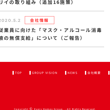
リイの取り組み（追加16施策）
会社情報
2020.5.2
従業員に向けた「マスク・アルコール消毒
液の無償支給」について（ご報告）
TOP
GROUP VISION
NEWS
会社概要
©
Copyright
Every Homey Group. - All Rights Reserved.