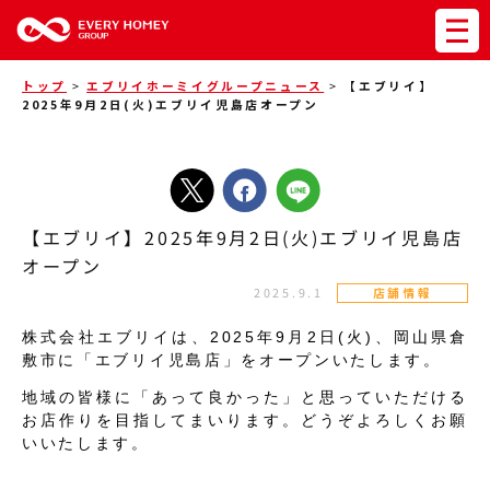
トップ
>
エブリイホーミイグループニュース
>
【エブリイ】
2025年9月2日(火)エブリイ児島店オープン
【エブリイ】2025年9月2日(火)エブリイ児島店
オープン
2025.9.1
店舗情報
株式会社エブリイは、2025年9月2日(火)、岡山県倉
敷市に「エブリイ児島店」をオープンいたします。
地域の皆様に「あって良かった」と思っていただける
お店作りを目指してまいります。どうぞよろしくお願
いいたします。