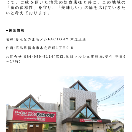
じて、ご縁を頂いた地元の飲食店様と共に、この地域の
「食の多様性」を守り、「美味しい」の輪を広げていきた
いと考えております。
■施設情報
名称:みんなのまちメシFACTORY 木之庄店
住所:広島県福山市木之庄町1丁目9-8
お問合せ:084-959-5114(窓口:地縁マルシェ事務局/受付:平日9
～17時)