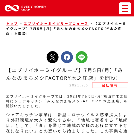
トップ
>
エブリイホーミイグループニュース
>
【エブリイホーミ
イグループ】7月5日(月)「みんなのまちメシFACTORY木之庄
店」を開設!
【エブリイホーミイグループ】7月5日(月)「み
んなのまちメシFACTORY木之庄店」を開設!
2021.7.5
会社情報
エブリイホーミイグループでは、2021年7月5日(月)福山市木之庄
町にシェアキッチン「みんなのまちメシFACTORY 木之庄店」を
開設いたしました。
シェアキッチン事業は、新型コロナウイルス感染拡大によ
り外部環境が大きく変化する中、「地域に密着する『地縁
店』として、『食』を通じて地域の皆様のお役に立てる存
在になりたい」との想いから始まりました。この事業を通