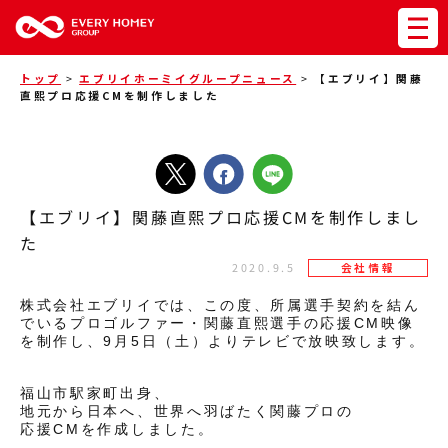
トップ
>
エブリイホーミイグループニュース
>
【エブリイ】関藤
直熙プロ応援CMを制作しました
【エブリイ】関藤直熙プロ応援CMを制作しまし
た
2020.9.5
会社情報
株式会社エブリイでは、この度、所属選手契約を結ん
でいるプロゴルファー・関藤直熙選手の応援CM映像
を制作し、9月5日（土）よりテレビで放映致します。
福山市駅家町出身、
地元から日本へ、世界へ羽ばたく関藤プロの
応援CMを作成しました。