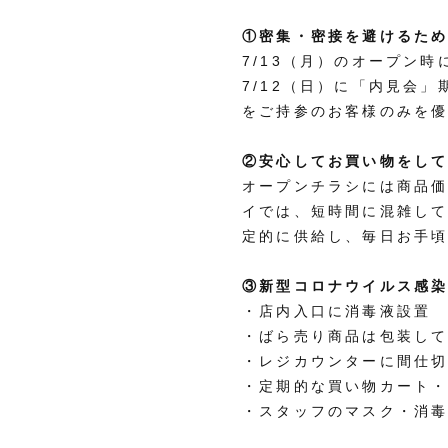
①密集・密接を避けるた
7/13（月）のオープン
7/12（日）に「内見会
をご持参のお客様のみを
②安心してお買い物をし
オープンチラシには商品
イでは、短時間に混雑し
定的に供給し、毎日お手
③新型コロナウイルス感
・店内入口に消毒液設置
・ばら売り商品は包装し
・レジカウンターに間仕
・定期的な買い物カート
・スタッフのマスク・消